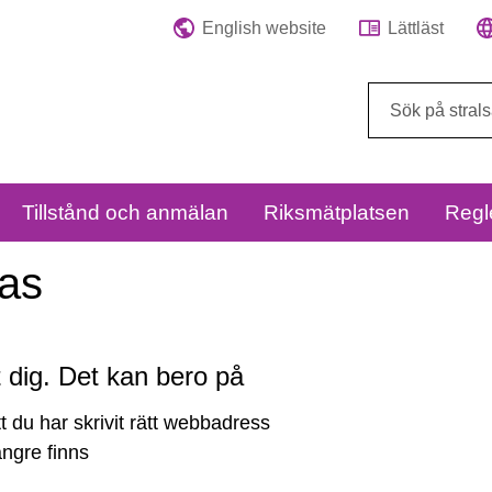
English website
Lättläst
Sök
på
webbplatsen:
Tillstånd och anmälan
Riksmätplatsen
Regl
tas
åt dig. Det kan bero på
tt du har skrivit rätt webbadress
längre finns