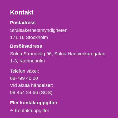
Kontakt
Strålsäkerhetsmyndigheten
Postadress
Strålsäkerhetsmyndigheten
171 16
Stockholm
Besöksadress
Solna Strandväg 96, Solna Hantverkaregatan
1-3
Katrineholm
Telefon,
Telefon växel:
fax
08-799 40 00
och
Vid akuta händelser:
e-
08-454 24 66 (SOS)
postadress
Fler kontaktuppgifter
Kontaktuppgifter