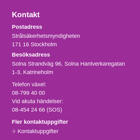
Kontakt
Strålsäkerhetsmyndigheten
Postadress
Strålsäkerhetsmyndigheten
171 16
Stockholm
Besöksadress
Solna Strandväg 96, Solna Hantverkaregatan
1-3
Katrineholm
Telefon,
Telefon växel:
fax
08-799 40 00
och
Vid akuta händelser:
e-
08-454 24 66 (SOS)
postadress
Fler kontaktuppgifter
Kontaktuppgifter