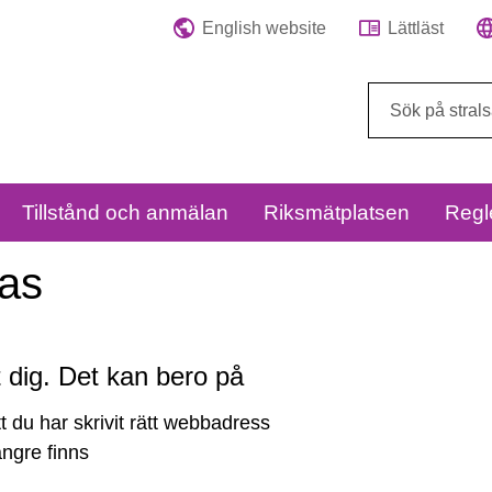
English website
Lättläst
Sök
på
webbplatsen:
Tillstånd och anmälan
Riksmätplatsen
Regl
tas
åt dig. Det kan bero på
tt du har skrivit rätt webbadress
längre finns