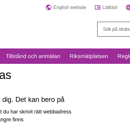
English website
Lättläst
Sök
på
webbplatsen:
Tillstånd och anmälan
Riksmätplatsen
Regl
tas
åt dig. Det kan bero på
tt du har skrivit rätt webbadress
längre finns