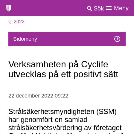
Meny
Sök
2022
Sidomeny
Verksamheten på Cyclife
utvecklas på ett positivt sätt
Verksamheten
22 december 2022 09:22
på
Cyclife
Strålsäkerhetsmyndigheten (SSM)
utvecklas
har genomfört en samlad
på
strålsäkerhetsvärdering av företaget
ett