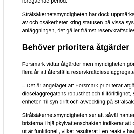
föregående period.
Strålsäkerhetsmyndigheten har dock uppmärks
av och osäkerheter kring statusen på vissa sys
anläggningen, det gäller främst reservkraftsdi
Behöver prioritera åtgärder
Forsmark vidtar åtgärder men myndigheten gör
flera år att återställa reservkraftdieselaggregaten
– Det är angeläget att Forsmark prioriterar åtgär
dieselaggregatens robusthet och tillförlitlighe
enheten Tillsyn drift och avveckling på Stråls
Strålsäkerhetsmyndigheten ser att såväl hante
bristerna i hjälpkylvattenschakten indikerar att 
ut är funktionell, vilket resulterat i en reakti