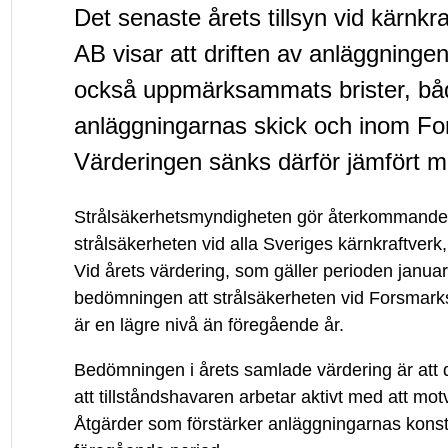
vid
Det senaste årets tillsyn vid kärnk
AB visar att driften av anläggningen
kärnkraftverket
också uppmärksammats brister, båd
i
anläggningarnas skick och inom Fo
Värderingen sänks därför jämfört m
Forsmark
Strålsäkerhetsmyndigheten gör återkommande
får
strålsäkerheten vid alla Sveriges kärnkraftverk
Vid årets värdering, som gäller perioden januari
sänkt
bedömningen att strålsäkerheten vid Forsmarks 
är en lägre nivå än föregående år.
värdering
Bedömningen i årets samlade värdering är att dr
att tillståndshavaren arbetar aktivt med att motv
Åtgärder som förstärker anläggningarnas kons