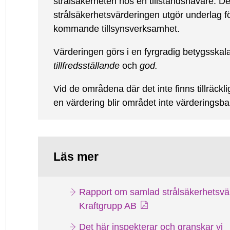
strålsäkerheten hos en tillståndshavare. 
strålsäkerhetsvärderingen utgör underlag fö
kommande tillsynsverksamhet.
Värderingen görs i en fyrgradig betygsskal
tillfredsställande
och
god.
Vid de områdena där det inte finns tillräckli
en värdering blir området inte värderingsbar
Läs mer
Rapport om samlad strålsäkerhetsvä
Kraftgrupp AB
Det här inspekterar och granskar vi