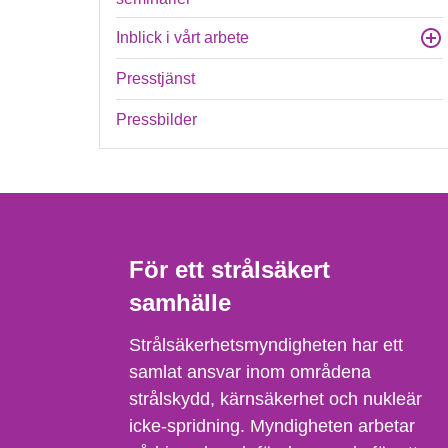
Inblick i vårt arbete
Presstjänst
Pressbilder
För ett strålsäkert
samhälle
Strålsäkerhetsmyndigheten har ett
samlat ansvar inom områdena
strålskydd, kärnsäkerhet och nukleär
icke-spridning. Myndigheten arbetar