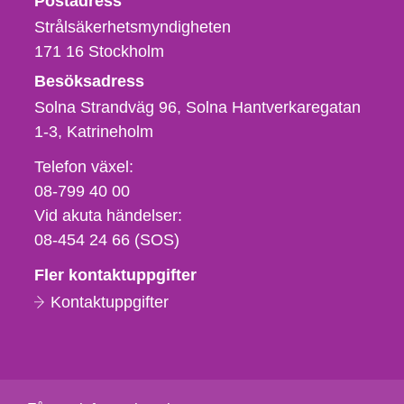
Postadress
Strålsäkerhetsmyndigheten
171 16
Stockholm
Besöksadress
Solna Strandväg 96, Solna Hantverkaregatan
1-3
Katrineholm
Telefon,
Telefon växel:
fax
08-799 40 00
och
Vid akuta händelser:
e-
08-454 24 66 (SOS)
postadress
Fler kontaktuppgifter
Kontaktuppgifter