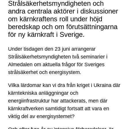
höjd
Strålsäkerhetsmyndigheten och
beredskap
andra centrala aktörer i diskussioner
och
om kärnkraftens roll under höjd
prövning
beredskap och om förutsättningarna
av
för ny kärnkraft i Sverige.
nya
reaktorer
Under tisdagen den 23 juni arrangerar
Strålsäkerhetsmyndigheten två seminarier i
Almedalen om aktuella frågor för Sveriges
strålsäkerhet och energisystem.
Vilka lärdomar kan vi dra från kriget i Ukraina där
kärntekniska anläggningar och
energiinfrastruktur har attackerats, men där
kärnkraftverken samtidigt fortsatt att vara en
viktig del av energisystemet?