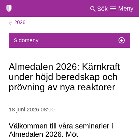
Meny
Sök
2026
Sidomeny
Almedalen 2026: Kärnkraft
under höjd beredskap och
prövning av nya reaktorer
Almedalen
18 juni 2026 08:00
2026:
Kärnkraft
Välkommen till våra seminarier i
under
Almedalen 2026. Möt