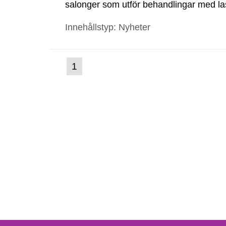
salonger som utför behandlingar med las
anmäla detta till Strålsäkerhetsmyndigh
Innehållstyp: Nyheter
(nuvarande
1
Gå
till
sida)
sida: