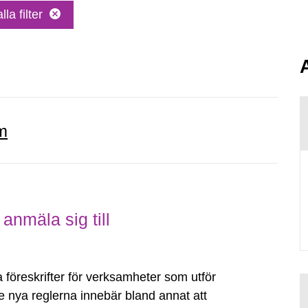
lla filter
m
anmäla sig till
föreskrifter för verksamheter som utför
e nya reglerna innebär bland annat att