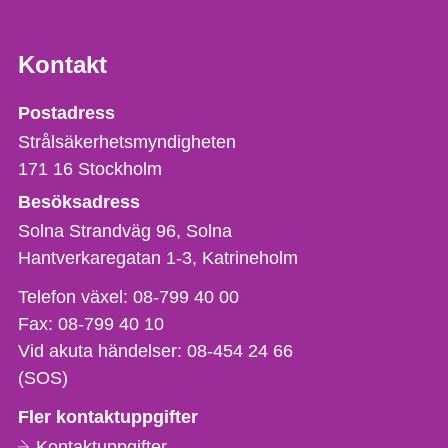
Kontakt
Strålsäkerhetsmyndigheten
Postadress
Strålsäkerhetsmyndigheten
171 16
Stockholm
Besöksadress
Solna Strandväg 96, Solna
Hantverkaregatan 1-3
Katrineholm
Telefon,
Telefon växel:
08-799 40 00
fax
Fax:
08-799 40 10
och
Vid akuta händelser:
08-454 24 66
e-
(SOS)
postadress
Fler kontaktuppgifter
Kontaktuppgifter