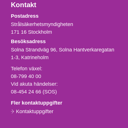
Kontakt
Strålsäkerhetsmyndigheten
Postadress
Strålsäkerhetsmyndigheten
171 16
Stockholm
Besöksadress
Solna Strandväg 96, Solna Hantverkaregatan
1-3
Katrineholm
Telefon,
Telefon växel:
fax
08-799 40 00
och
Vid akuta händelser:
e-
08-454 24 66 (SOS)
postadress
Fler kontaktuppgifter
Kontaktuppgifter