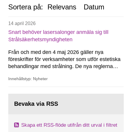
Sortera på:
Relevans
Datum
14 april 2026
Snart behöver lasersalonger anmäla sig till
Strålsäkerhetsmyndigheten
Från och med den 4 maj 2026 gäller nya
föreskrifter för verksamheter som utför estetiska
behandlingar med strålning. De nya reglerna
innebär bland annat att salonger som utför
Innehållstyp: Nyheter
behandlingar med laser, IPL, ultraljud och annan
strålning behöver anmäla detta till
Strålsäkerhetsmyndigheten.
Gå
till
Bevaka via RSS
sida:
Skapa ett RSS-flöde utifrån ditt urval i filtret