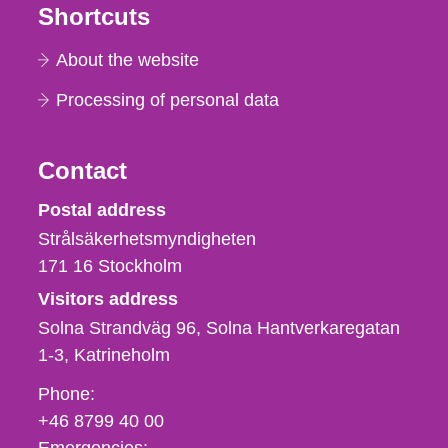
Shortcuts
About the website
Processing of personal data
Contact
Strålsäkerhetsmyndigheten
Postal address
Strålsäkerhetsmyndigheten
171 16
Stockholm
Visitors address
Solna Strandväg 96, Solna Hantverkaregatan
1-3
Katrineholm
Phone,
Phone:
fax
+46 8799 40 00
och