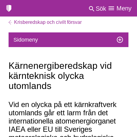
Meny
Sök
Krisberedskap och civilt försvar
Sidomeny
Kärnenergiberedskap vid
kärnteknisk olycka
utomlands
Kärnenergiberedskap
Vid en olycka på ett kärnkraftverk
vid
utomlands går ett larm från det
kärnteknisk
internationella atomenergiorganet
olycka
IAEA eller EU till Sveriges