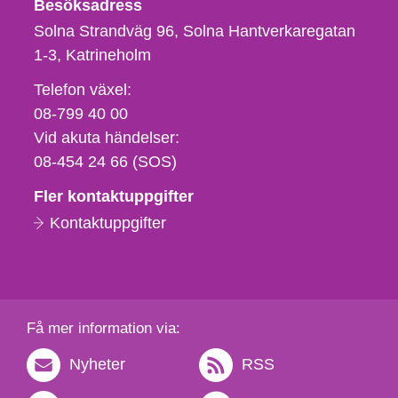
Besöksadress
Solna Strandväg 96, Solna Hantverkaregatan
1-3
Katrineholm
Telefon,
Telefon växel:
fax
08-799 40 00
och
Vid akuta händelser:
e-
08-454 24 66 (SOS)
postadress
Fler kontaktuppgifter
Kontaktuppgifter
Få mer information via:
Nyheter
RSS