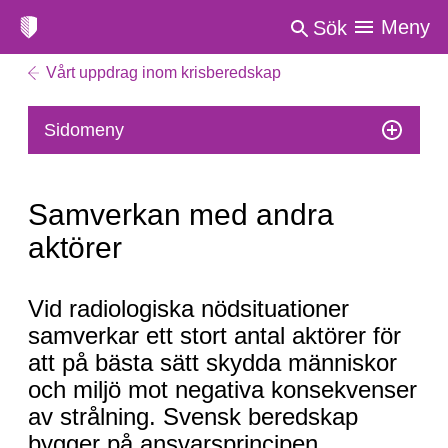
Meny
Sök
Vårt uppdrag inom krisberedskap
Sidomeny
Samverkan med andra
aktörer
Samverkan
Vid radiologiska nödsituationer
med
samverkar ett stort antal aktörer för
andra
att på bästa sätt skydda människor
aktörer
och miljö mot negativa konsekvenser
av strålning. Svensk beredskap
bygger på ansvarsprincipen,