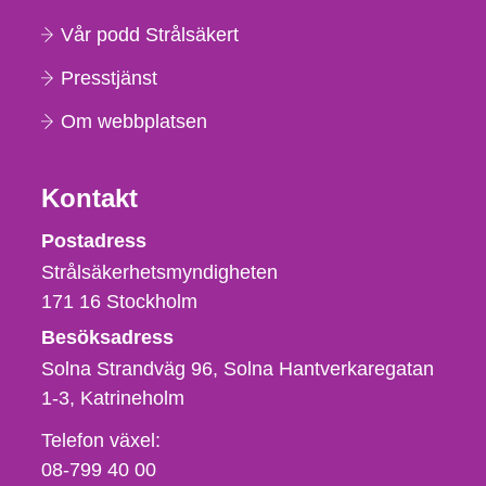
Vår podd Strålsäkert
Presstjänst
Om webbplatsen
Kontakt
Strålsäkerhetsmyndigheten
Postadress
Strålsäkerhetsmyndigheten
171 16
Stockholm
Besöksadress
Solna Strandväg 96, Solna Hantverkaregatan
1-3
Katrineholm
Telefon,
Telefon växel:
fax
08-799 40 00