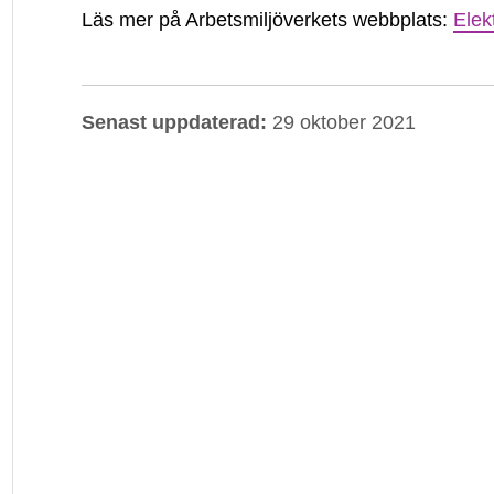
Läs mer på Arbetsmiljöverkets webbplats:
Elek
är
ansvarig
Senast uppdaterad:
29 oktober 2021
för
exponering
av
radiovågor
på
arbetsplatsen?