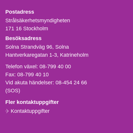
Strålsäkerhetsmyndigheten
Postadress
Strålsäkerhetsmyndigheten
171 16
Stockholm
Besöksadress
Solna Strandväg 96, Solna
Hantverkaregatan 1-3
Katrineholm
Telefon,
Telefon växel:
08-799 40 00
fax
Fax:
08-799 40 10
och
Vid akuta händelser:
08-454 24 66
e-
(SOS)
postadress
Fler kontaktuppgifter
Kontaktuppgifter