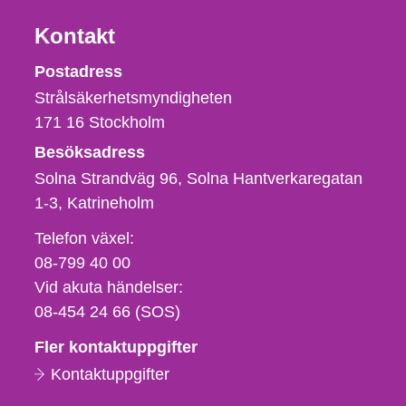
Kontakt
Strålsäkerhetsmyndigheten
Postadress
Strålsäkerhetsmyndigheten
171 16
Stockholm
Besöksadress
Solna Strandväg 96, Solna Hantverkaregatan
1-3
Katrineholm
Telefon,
Telefon växel:
fax
08-799 40 00
och
Vid akuta händelser:
e-
08-454 24 66 (SOS)
postadress
Fler kontaktuppgifter
Kontaktuppgifter