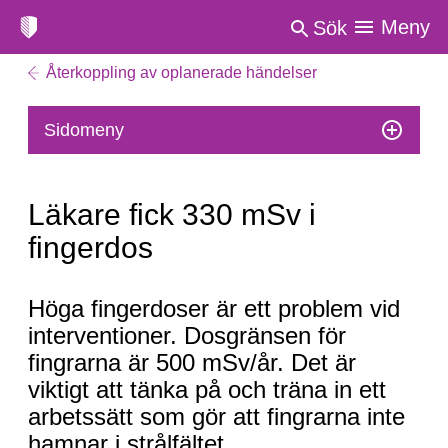
Meny
Sök
Återkoppling av oplanerade händelser
Sidomeny
Läkare fick 330 mSv i
fingerdos
Läkare
Höga fingerdoser är ett problem vid
fick
interventioner. Dosgränsen för
330
fingrarna är 500 mSv/år. Det är
mSv
viktigt att tänka på och träna in ett
i
arbetssätt som gör att fingrarna inte
fingerdos
hamnar i strålfältet.