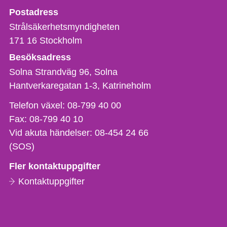
Strålsäkerhetsmyndigheten
Postadress
Strålsäkerhetsmyndigheten
171 16
Stockholm
Besöksadress
Solna Strandväg 96, Solna
Hantverkaregatan 1-3
Katrineholm
Telefon,
Telefon växel:
08-799 40 00
fax
Fax:
08-799 40 10
och
Vid akuta händelser:
08-454 24 66
e-
(SOS)
postadress
Fler kontaktuppgifter
Kontaktuppgifter