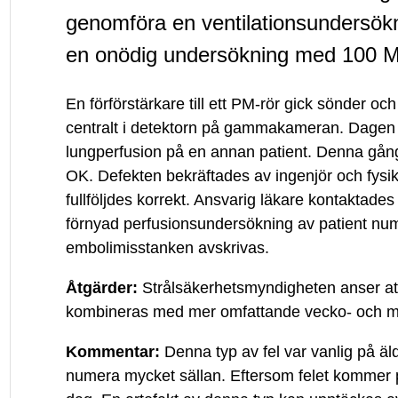
fel
genomföra en ventilationsundersökn
en onödig undersökning med 100 
hos
gammakamera
En förförstärkare till ett PM-rör gick sönder oc
centralt i detektorn på gammakameran. Dagen 
ledde
lungperfusion på en annan patient. Denna gång 
OK. Defekten bekräftades av ingenjör och fysi
till
fullföljdes korrekt. Ansvarig läkare kontaktad
förnyad perfusionsundersökning av patient num
felaktig
embolimisstanken avskrivas.
Åtgärder:
Strålsäkerhetsmyndigheten anser att
diagnos
kombineras med mer omfattande vecko- och må
Kommentar:
Denna typ av fel var vanlig på
numera mycket sällan. Eftersom felet kommer pl