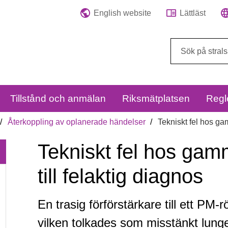
English website
Lättläst
Sök
på
webbplatsen:
Tillstånd och anmälan
Riksmätplatsen
Regl
Återkoppling av oplanerade händelser
Tekniskt fel hos ga
Tekniskt fel hos ga
till felaktig diagnos
En trasig förförstärkare till ett PM-
Tekniskt
vilken tolkades som misstänkt lung