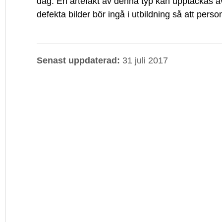
dag. En artefakt av denna typ kan upptäckas a
defekta bilder bör ingå i utbildning så att person
Senast uppdaterad:
31 juli 2017