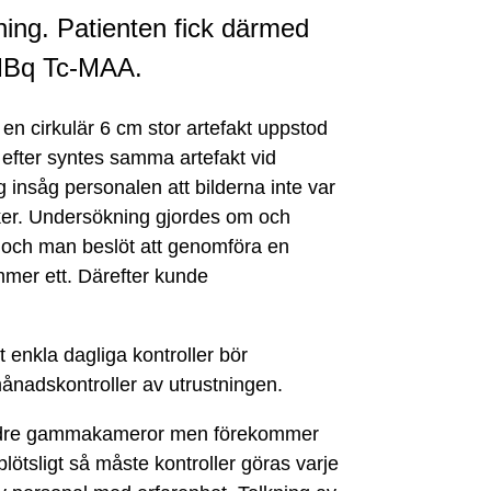
ing. Patienten fick därmed
MBq Tc-MAA.
h en cirkulär 6 cm stor artefakt uppstod
efter syntes samma artefakt vid
insåg personalen att bilderna inte var
ker. Undersökning gjordes om och
es och man beslöt att genomföra en
mer ett. Därefter kunde
 enkla dagliga kontroller bör
nadskontroller av utrustningen.
 äldre gammakameror men förekommer
ötsligt så måste kontroller göras varje