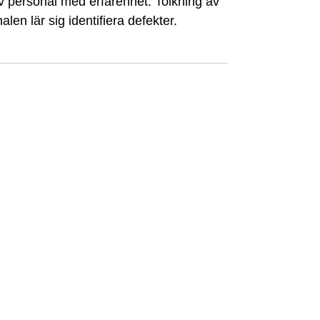
v personal med erfarenhet. Tolkning av
alen lär sig identifiera defekter.