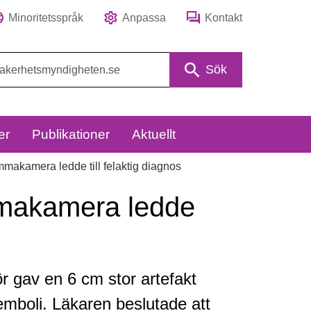
Minoritetsspråk
Anpassa
Kontakt
Sök
er
Publikationer
Aktuellt
mmakamera ledde till felaktig diagnos
mmakamera ledde
rör gav en 6 cm stor artefakt
emboli. Läkaren beslutade att