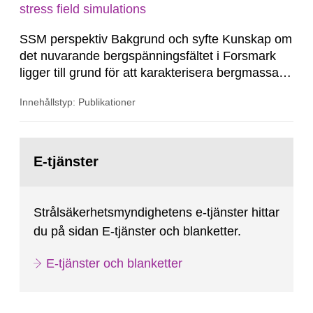
stress field simulations
SSM perspektiv Bakgrund och syfte Kunskap om
det nuvarande bergspänningsfältet i Forsmark
ligger till grund för att karakterisera bergmassans
rådande mekaniska och hydrauliska beteende.
Innehållstyp: Publikationer
Endast med en god förståelse för den
geomekaniska miljön är en analys av
bergmassan framtida hydro-mekaniska beteende
Gå
möjlig. Baserat på befintliga
till
E-tjänster
sida:
bergspänningsmätningar...
Strålsäkerhetsmyndighetens e-tjänster hittar
du på sidan E-tjänster och blanketter.
E-tjänster och blanketter