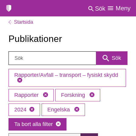
Meny
Sök
Startsida
Publikationer
Sök:
Sök
Rapporter/Avfall – transport – fysiskt skydd
Rapporter
Forskning
2024
Engelska
Ta bort alla filter