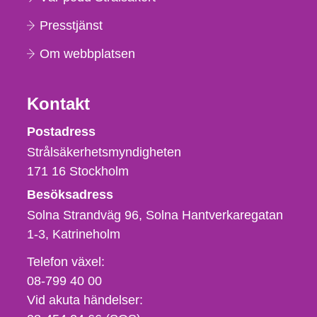
Presstjänst
Om webbplatsen
Kontakt
Strålsäkerhetsmyndigheten
Postadress
Strålsäkerhetsmyndigheten
171 16
Stockholm
Besöksadress
Solna Strandväg 96, Solna Hantverkaregatan
1-3
Katrineholm
Telefon,
Telefon växel:
fax
08-799 40 00
och
Vid akuta händelser:
e-