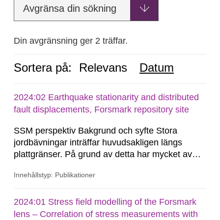
Avgränsa din sökning
Din avgränsning ger 2 träffar.
Sortera på:
Relevans
Datum
2024:02 Earthquake stationarity and distributed
fault displacements, Forsmark repository site
SSM perspektiv Bakgrund och syfte Stora
jordbävningar inträffar huvudsakligen längs
plattgränser. På grund av detta har mycket av
forskningen riktats mot denna tektoniska miljö.
Innehållstyp: Publikationer
Den allmänna bristen på seismicitet i stabila
kontinentala områden, såsom Baltiska Skölden,
har försvårat uppskattningar, såväl som
2024:01 Stress field modelling of the Forsmark
förståelsen,...
lens – Correlation of stress measurements with