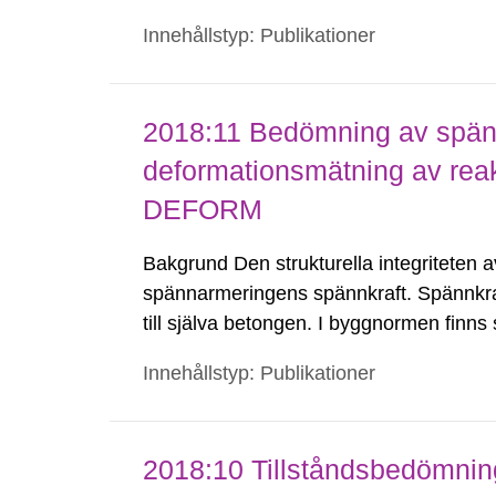
om har ofta en legitim användning i civil
Innehållstyp: Publikationer
2018:11 Bedömning av spänn
deformationsmätning av reak
DEFORM
Bakgrund Den strukturella integriteten 
spännarmeringens spännkraft. Spännkra
till själva betongen. I byggnormen finns
men lite kunskap finns gällande hur inne
Innehållstyp: Publikationer
inverkan på spännkraftsförlusterna.
2018:10 Tillståndsbedömnin