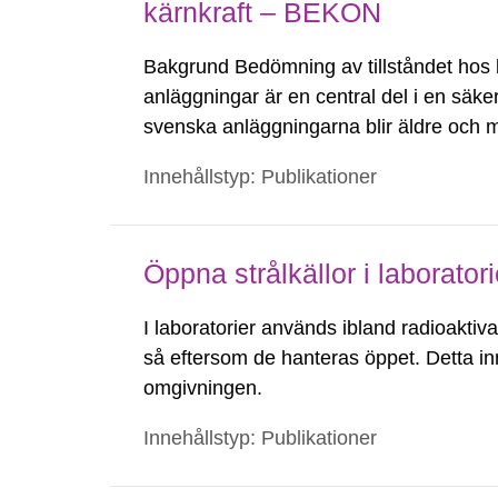
kärnkraft – BEKON
Bakgrund Bedömning av tillståndet hos 
anläggningar är en central del i en säke
svenska anläggningarna blir äldre och må
långtidsdrift vilket gör att tillståndet ho
Innehållstyp: Publikationer
Öppna strålkällor i laborator
I laboratorier används ibland radioaktiv
så eftersom de hanteras öppet. Detta inn
omgivningen.
Innehållstyp: Publikationer