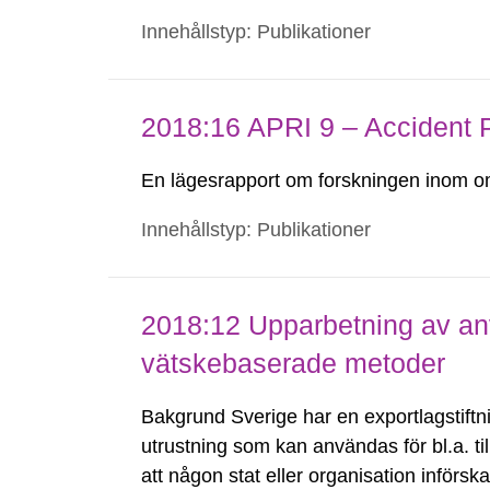
neutroner produceras genom spallation. 
Innehållstyp: Publikationer
komponenter kommer radioaktiva ämnen
2018:16 APRI 9 – Accident
En lägesrapport om forskningen inom o
Innehållstyp: Publikationer
2018:12 Upparbetning av an
vätskebaserade metoder
Bakgrund Sverige har en exportlagstiftnin
utrustning som kan användas för bl.a. til
att någon stat eller organisation införs