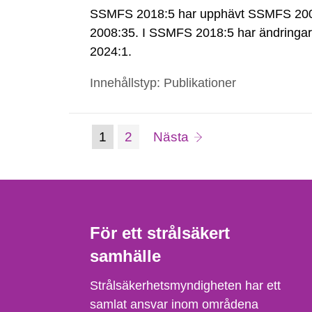
SSMFS 2018:5 har upphävt SSMFS 2008
2008:35. I SSMFS 2018:5 har ändring
2024:1.
Innehållstyp: Publikationer
(nuvarande
Sida:
sida
1
2
Nästa
Gå
till
sida)
sida:
För ett strålsäkert
samhälle
Strålsäkerhetsmyndigheten har ett
samlat ansvar inom områdena