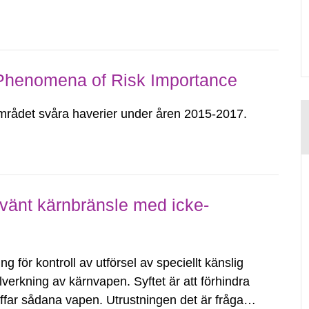
I strålmålet och i omkringliggande
...
 Phenomena of Risk Importance
mrådet svåra haverier under åren 2015-2017.
vänt kärnbränsle med icke-
g för kontroll av utförsel av speciellt känslig
lverkning av kärnvapen. Syftet är att förhindra
kaffar sådana vapen. Utrustningen det är frågan