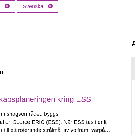
M
Svenska
.
m
skapsplaneringen kring ESS
unnshögsområdet, byggs
tion Source ERIC (ESS). När ESS tas i drift
 till ett roterande strålmål av volfram, varpå