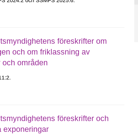
S 2024:2 och SSMFS 2025:6.
smyndighetens föreskrifter om
gen och om friklassning av
er och områden
1:2.
smyndighetens föreskrifter och
 exponeringar