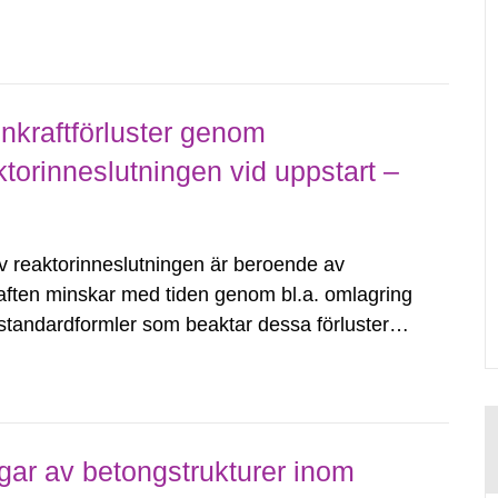
 industri men kan ha...
kraftförluster genom
torinneslutningen vid uppstart –
av reaktorinneslutningen är beroende av
ften minskar med tiden genom bl.a. omlagring
 standardformler som beaktar dessa förluster
slutningens unika geometri och miljö har för
gar av betongstrukturer inom