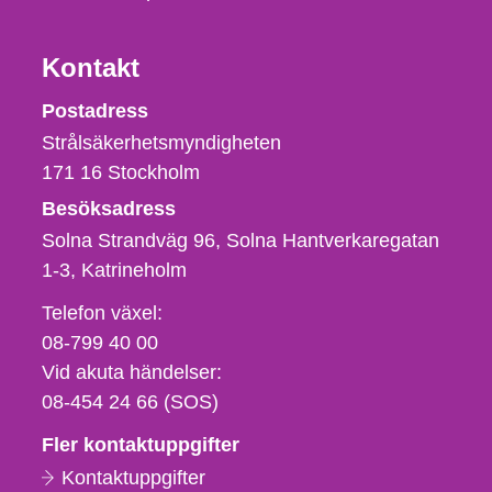
Kontakt
Strålsäkerhetsmyndigheten
Postadress
Strålsäkerhetsmyndigheten
171 16
Stockholm
Besöksadress
Solna Strandväg 96, Solna Hantverkaregatan
1-3
Katrineholm
Telefon,
Telefon växel:
fax
08-799 40 00
och
Vid akuta händelser:
e-
08-454 24 66 (SOS)
postadress
Fler kontaktuppgifter
Kontaktuppgifter