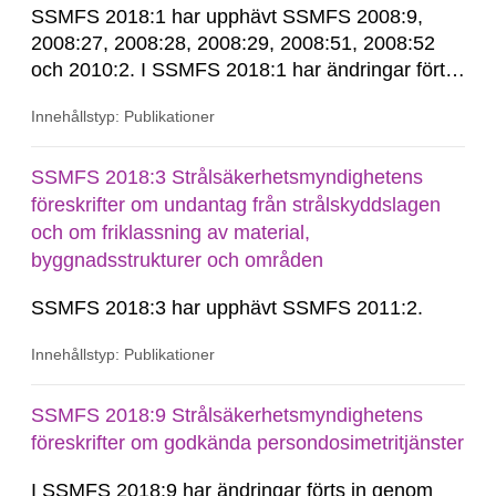
SSMFS 2018:1 har upphävt SSMFS 2008:9,
2008:27, 2008:28, 2008:29, 2008:51, 2008:52
och 2010:2. I SSMFS 2018:1 har ändringar förts
in genom SSMFS 2019:7, SSMFS 2021:3,
Innehållstyp: Publikationer
SSMFS 2022:14, SSMFS 2024:2 och SSMFS
2025:6.
SSMFS 2018:3 Strålsäkerhetsmyndighetens
föreskrifter om undantag från strålskyddslagen
och om friklassning av material,
byggnadsstrukturer och områden
SSMFS 2018:3 har upphävt SSMFS 2011:2.
Innehållstyp: Publikationer
SSMFS 2018:9 Strålsäkerhetsmyndighetens
föreskrifter om godkända persondosimetritjänster
I SSMFS 2018:9 har ändringar förts in genom