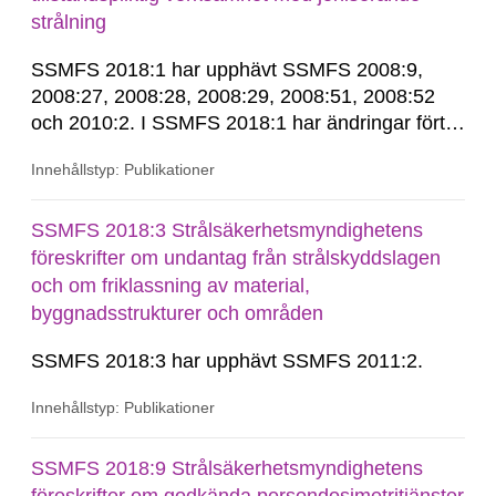
strålning
SSMFS 2018:1 har upphävt SSMFS 2008:9,
2008:27, 2008:28, 2008:29, 2008:51, 2008:52
och 2010:2. I SSMFS 2018:1 har ändringar förts
in genom SSMFS 2019:7, SSMFS 2021:3,
Innehållstyp: Publikationer
SSMFS 2022:14, SSMFS 2024:2 och SSMFS
2025:6.
SSMFS 2018:3 Strålsäkerhetsmyndighetens
föreskrifter om undantag från strålskyddslagen
och om friklassning av material,
byggnadsstrukturer och områden
SSMFS 2018:3 har upphävt SSMFS 2011:2.
Innehållstyp: Publikationer
SSMFS 2018:9 Strålsäkerhetsmyndighetens