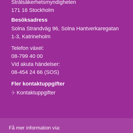
Strålsäkerhetsmyndigheten
171 16
Stockholm
Besöksadress
Solna Strandväg 96, Solna Hantverkaregatan
1-3
Katrineholm
Telefon,
Telefon växel:
fax
08-799 40 00
och
Vid akuta händelser:
e-
08-454 24 66 (SOS)
postadress
Fler kontaktuppgifter
Kontaktuppgifter
Få mer information via: