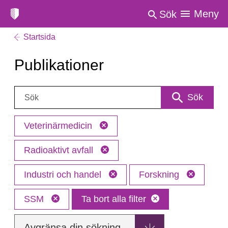
Meny
Sök
Startsida
Publikationer
Sök:
Sök
Veterinärmedicin
Radioaktivt avfall
Industri och handel
Forskning
SSM
Ta bort alla filter
Avgränsa din sökning