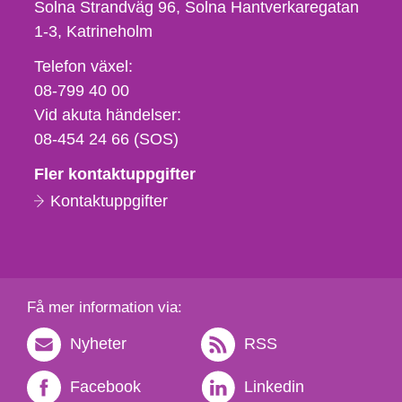
Solna Strandväg 96, Solna Hantverkaregatan
1-3
Katrineholm
Telefon,
Telefon växel:
fax
08-799 40 00
och
Vid akuta händelser:
e-
08-454 24 66 (SOS)
postadress
Fler kontaktuppgifter
Kontaktuppgifter
Få mer information via:
Nyheter
RSS
Facebook
Linkedin