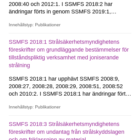
2008:40 och 2012:1. I SSMFS 2018:2 har
ändringar förts in genom SSMFS 2019:1,
SSMFS 2019:4 och SSMFS 2025:2.
Innehållstyp: Publikationer
SSMFS 2018:1 Strålsäkerhetsmyndighetens
föreskrifter om grundläggande bestämmelser för
tillståndspliktig verksamhet med joniserande
strålning
SSMFS 2018:1 har upphävt SSMFS 2008:9,
2008:27, 2008:28, 2008:29, 2008:51, 2008:52
och 2010:2. I SSMFS 2018:1 har ändringar förts
in genom SSMFS 2019:7, SSMFS 2021:3,
Innehållstyp: Publikationer
SSMFS 2022:14, SSMFS 2024:2 och SSMFS
2025:6.
SSMFS 2018:3 Strålsäkerhetsmyndighetens
föreskrifter om undantag från strålskyddslagen
och om friklassning av material,