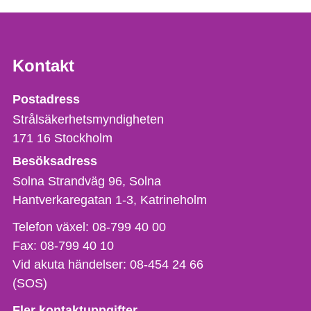
Kontakt
Strålsäkerhetsmyndigheten
Postadress
Strålsäkerhetsmyndigheten
171 16
Stockholm
Besöksadress
Solna Strandväg 96, Solna
Hantverkaregatan 1-3
Katrineholm
Telefon,
Telefon växel:
08-799 40 00
fax
Fax:
08-799 40 10
och
Vid akuta händelser:
08-454 24 66
e-
(SOS)
postadress
Fler kontaktuppgifter