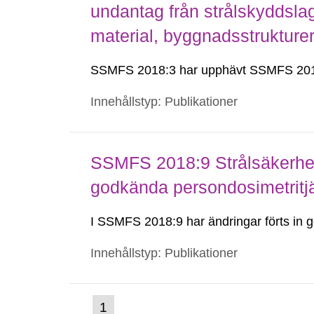
undantag från strålskyddsla
material, byggnadsstruktur
SSMFS 2018:3 har upphävt SSMFS 201
Innehållstyp: Publikationer
SSMFS 2018:9 Strålsäkerhet
godkända persondosimetritj
I SSMFS 2018:9 har ändringar förts i
Innehållstyp: Publikationer
(nuvarande
1
Gå