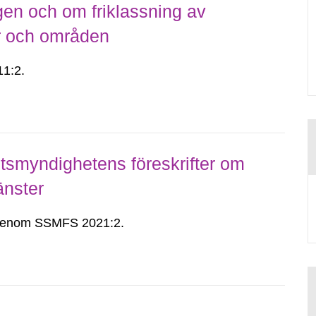
gen och om friklassning av
er och områden
1:2.
smyndighetens föreskrifter om
änster
n genom SSMFS 2021:2.