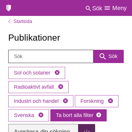
Meny
Sök
Startsida
Publikationer
Sök:
Sök
Sol och solarier
Radioaktivt avfall
Industri och handel
Forskning
Svenska
Ta bort alla filter
Avgränsa din sökning