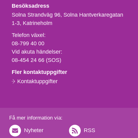
Besöksadress
Solna Strandväg 96, Solna Hantverkaregatan
1-3
Katrineholm
Telefon,
Telefon växel:
fax
08-799 40 00
och
Vid akuta händelser:
e-
08-454 24 66 (SOS)
postadress
Fler kontaktuppgifter
Kontaktuppgifter
Få mer information via:
Nyheter
RSS