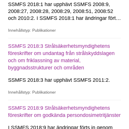
SSMFS 2018:1 har upphävt SSMFS 2008:9,
2008:27, 2008:28, 2008:29, 2008:51, 2008:52
och 2010:2. I SSMFS 2018:1 har ändringar förts
in genom SSMFS 2019:7, SSMFS 2021:3,
Innehållstyp: Publikationer
SSMFS 2022:14, SSMFS 2024:2 och SSMFS
2025:6.
SSMFS 2018:3 Strålsäkerhetsmyndighetens
föreskrifter om undantag från strålskyddslagen
och om friklassning av material,
byggnadsstrukturer och områden
SSMFS 2018:3 har upphävt SSMFS 2011:2.
Innehållstyp: Publikationer
SSMFS 2018:9 Strålsäkerhetsmyndighetens
föreskrifter om godkända persondosimetritjänster
I SSMFS 2018:9 har ändringar förts in genom