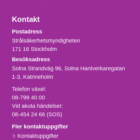
Kontakt
Strålsäkerhetsmyndigheten
Postadress
Strålsäkerhetsmyndigheten
171 16
Stockholm
Besöksadress
Solna Strandväg 96, Solna Hantverkaregatan
1-3
Katrineholm
Telefon,
Telefon växel:
fax
08-799 40 00
och
Vid akuta händelser:
e-
08-454 24 66 (SOS)
postadress
Fler kontaktuppgifter
Kontaktuppgifter