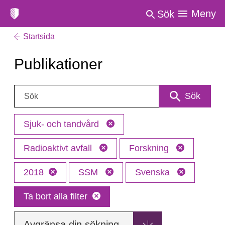
Meny
Sök
Startsida
Publikationer
Sök:
Sök
Sjuk- och tandvård
Radioaktivt avfall
Forskning
2018
SSM
Svenska
Ta bort alla filter
Avgränsa din sökning