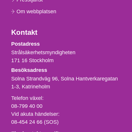
Om webbplatsen
Kontakt
Strålsäkerhetsmyndigheten
Postadress
Strålsäkerhetsmyndigheten
171 16
Stockholm
Besöksadress
Solna Strandväg 96, Solna Hantverkaregatan
1-3
Katrineholm
Telefon,
Telefon växel:
fax
08-799 40 00
och
Vid akuta händelser:
e-
08-454 24 66 (SOS)
postadress