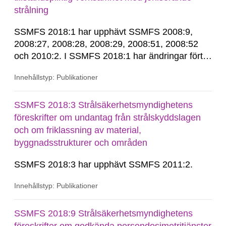
strålning
SSMFS 2018:1 har upphävt SSMFS 2008:9,
2008:27, 2008:28, 2008:29, 2008:51, 2008:52
och 2010:2. I SSMFS 2018:1 har ändringar förts
in genom SSMFS 2019:7, SSMFS 2021:3,
Innehållstyp: Publikationer
SSMFS 2022:14, SSMFS 2024:2 och SSMFS
2025:6.
SSMFS 2018:3 Strålsäkerhetsmyndighetens
föreskrifter om undantag från strålskyddslagen
och om friklassning av material,
byggnadsstrukturer och områden
SSMFS 2018:3 har upphävt SSMFS 2011:2.
Innehållstyp: Publikationer
SSMFS 2018:9 Strålsäkerhetsmyndighetens