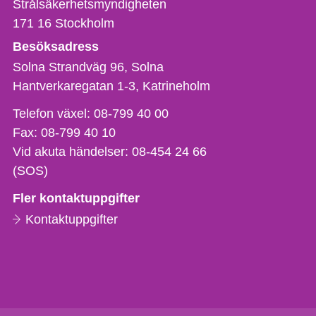
Strålsäkerhetsmyndigheten
171 16
Stockholm
Besöksadress
Solna Strandväg 96, Solna
Hantverkaregatan 1-3
Katrineholm
Telefon,
Telefon växel:
08-799 40 00
fax
Fax:
08-799 40 10
och
Vid akuta händelser:
08-454 24 66
e-
(SOS)
postadress
Fler kontaktuppgifter
Kontaktuppgifter