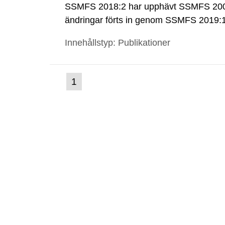
SSMFS 2018:2 har upphävt SSMFS 2008
ändringar förts in genom SSMFS 2019
Innehållstyp: Publikationer
(nuvarande
1
Gå
till
sida)
sida: