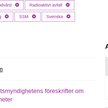
andvård
Radioaktivt avfall
ng
SSM
Svenska
m
smyndighetens föreskrifter om
heter