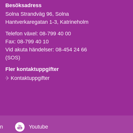
Besöksadress
Solna Strandväg 96, Solna
Hantverkaregatan 1-3
Katrineholm
Telefon,
Telefon växel:
08-799 40 00
fax
Fax:
08-799 40 10
och
Vid akuta händelser:
08-454 24 66
e-
(SOS)
postadress
Fler kontaktuppgifter
Kontaktuppgifter
in
Youtube