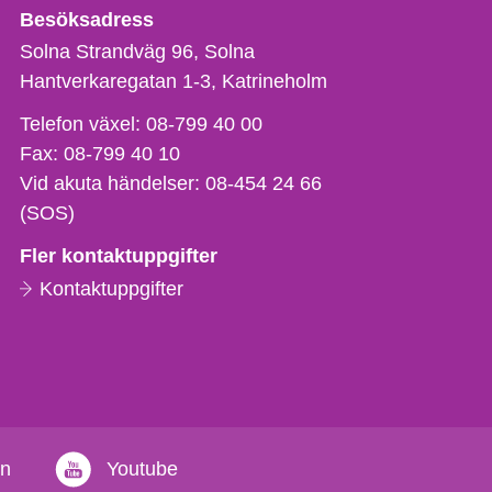
Besöksadress
Solna Strandväg 96, Solna
Hantverkaregatan 1-3
Katrineholm
Telefon,
Telefon växel:
08-799 40 00
fax
Fax:
08-799 40 10
och
Vid akuta händelser:
08-454 24 66
e-
(SOS)
postadress
Fler kontaktuppgifter
Kontaktuppgifter
in
Youtube