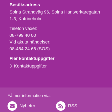
Besöksadress
Solna Strandväg 96, Solna Hantverkaregatan
1-3
Katrineholm
Telefon,
Telefon växel:
fax
08-799 40 00
och
Vid akuta händelser:
e-
08-454 24 66 (SOS)
postadress
Fler kontaktuppgifter
Kontaktuppgifter
Få mer information via:
Nyheter
RSS