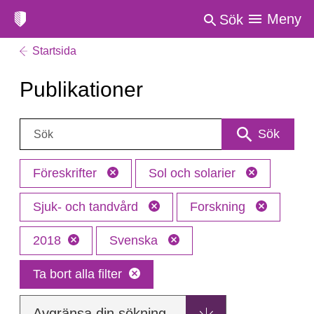
Meny
Sök
Startsida
Publikationer
Sök:
Sök
Föreskrifter
Sol och solarier
Sjuk- och tandvård
Forskning
2018
Svenska
Ta bort alla filter
Avgränsa din sökning