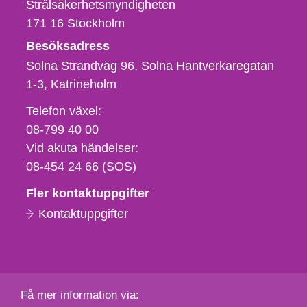
Strålsäkerhetsmyndigheten
171 16
Stockholm
Besöksadress
Solna Strandväg 96, Solna Hantverkaregatan
1-3
Katrineholm
Telefon,
Telefon växel:
fax
08-799 40 00
och
Vid akuta händelser:
e-
08-454 24 66 (SOS)
postadress
Fler kontaktuppgifter
Kontaktuppgifter
Få mer information via: