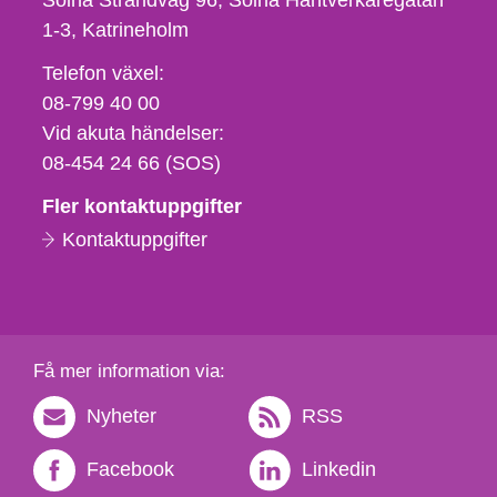
Solna Strandväg 96, Solna Hantverkaregatan
1-3
Katrineholm
Telefon,
Telefon växel:
fax
08-799 40 00
och
Vid akuta händelser:
e-
08-454 24 66 (SOS)
postadress
Fler kontaktuppgifter
Kontaktuppgifter
Få mer information via:
Nyheter
RSS
Facebook
Linkedin