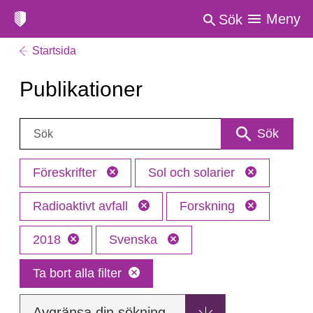
Meny
Sök
Startsida
Publikationer
Sök:
Sök
Föreskrifter
Sol och solarier
Radioaktivt avfall
Forskning
2018
Svenska
Ta bort alla filter
Avgränsa din sökning