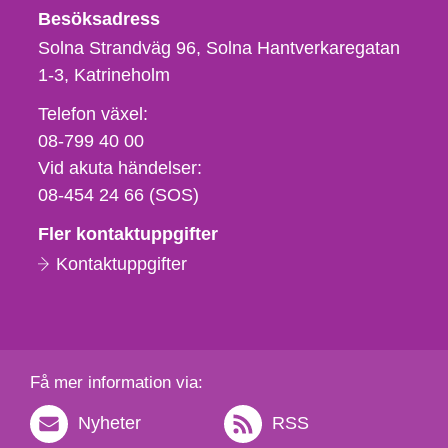
Besöksadress
Solna Strandväg 96, Solna Hantverkaregatan
1-3
Katrineholm
Telefon,
Telefon växel:
fax
08-799 40 00
och
Vid akuta händelser:
e-
08-454 24 66 (SOS)
postadress
Fler kontaktuppgifter
Kontaktuppgifter
Få mer information via:
Nyheter
RSS