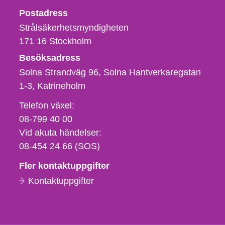
Strålsäkerhetsmyndigheten
Postadress
Strålsäkerhetsmyndigheten
171 16
Stockholm
Besöksadress
Solna Strandväg 96, Solna Hantverkaregatan
1-3
Katrineholm
Telefon,
Telefon växel:
fax
08-799 40 00
och
Vid akuta händelser:
e-
08-454 24 66 (SOS)
postadress
Fler kontaktuppgifter
Kontaktuppgifter