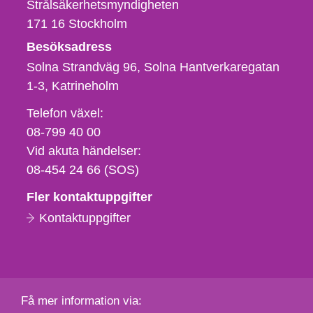
Strålsäkerhetsmyndigheten
171 16
Stockholm
Besöksadress
Solna Strandväg 96, Solna Hantverkaregatan
1-3
Katrineholm
Telefon,
Telefon växel:
fax
08-799 40 00
och
Vid akuta händelser:
e-
08-454 24 66 (SOS)
postadress
Fler kontaktuppgifter
Kontaktuppgifter
Få mer information via: