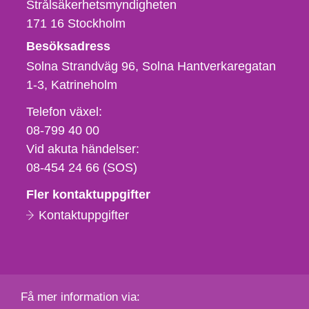
Strålsäkerhetsmyndigheten
171 16
Stockholm
Besöksadress
Solna Strandväg 96, Solna Hantverkaregatan
1-3
Katrineholm
Telefon,
Telefon växel:
fax
08-799 40 00
och
Vid akuta händelser:
e-
08-454 24 66 (SOS)
postadress
Fler kontaktuppgifter
Kontaktuppgifter
Få mer information via: