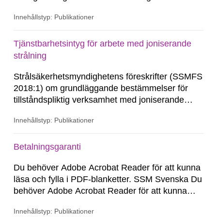
hjälpmedel för dig att uppnå ett bra strålskydd i
Innehållstyp: Publikationer
din verksamhet.
Tjänstbarhetsintyg för arbete med joniserande
strålning
Strålsäkerhetsmyndighetens föreskrifter (SSMFS
2018:1) om grundläggande bestämmelser för
tillståndspliktig verksamhet med joniserande
strålning ställer krav på ett giltigt
Innehållstyp: Publikationer
tjänstbarhetsintyg (tidigare kallat läkarintyg).
Betalningsgaranti
Du behöver Adobe Acrobat Reader för att kunna
läsa och fylla i PDF-blanketter. SSM Svenska Du
behöver Adobe Acrobat Reader för att kunna
läsa och fylla i PDF-blanketter.
Innehållstyp: Publikationer