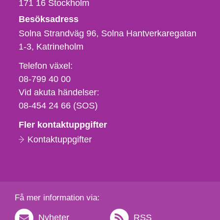
171 16
Stockholm
Besöksadress
Solna Strandväg 96, Solna Hantverkaregatan
1-3
Katrineholm
Telefon,
Telefon växel:
fax
08-799 40 00
och
Vid akuta händelser:
e-
08-454 24 66 (SOS)
postadress
Fler kontaktuppgifter
Kontaktuppgifter
Få mer information via:
Nyheter
RSS