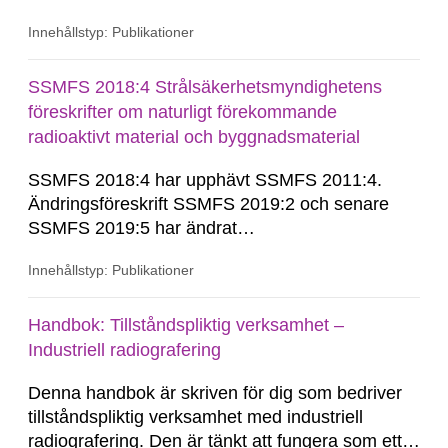
SSMFS 2019:4 och SSMFS 2025:2.
Innehållstyp: Publikationer
SSMFS 2018:4 Strålsäkerhetsmyndighetens
föreskrifter om naturligt förekommande
radioaktivt material och byggnadsmaterial
SSMFS 2018:4 har upphävt SSMFS 2011:4.
Ändringsföreskrift SSMFS 2019:2 och senare
SSMFS 2019:5 har ändrat
övergångsbestämmelsen till 7 § i SSMFS
Innehållstyp: Publikationer
2018:4.
Handbok: Tillståndspliktig verksamhet –
Industriell radiografering
Denna handbok är skriven för dig som bedriver
tillståndspliktig verksamhet med industriell
radiografering. Den är tänkt att fungera som ett