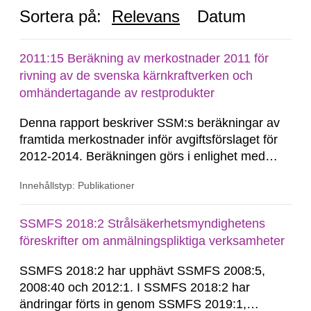
Sortera på:
Relevans
Datum
2011:15 Beräkning av merkostnader 2011 för
rivning av de svenska kärnkraftverken och
omhändertagande av restprodukter
Denna rapport beskriver SSM:s beräkningar av
framtida merkostnader inför avgiftsförslaget för
2012-2014. Beräkningen görs i enlighet med
finansieringslagen och avser samtliga
Innehållstyp: Publikationer
merkostnader fram till dess att restprodukterna
från de svenska kärnkraftverken är slutligt
förvarade. Enligt nuvarande beräkningar antas
SSMFS 2018:2 Strålsäkerhetsmyndighetens
detta ske 2069. Uppskattningen...
föreskrifter om anmälningspliktiga verksamheter
SSMFS 2018:2 har upphävt SSMFS 2008:5,
2008:40 och 2012:1. I SSMFS 2018:2 har
ändringar förts in genom SSMFS 2019:1,