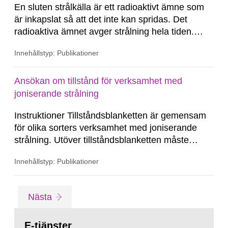
En sluten strålkälla är ett radioaktivt ämne som
är inkapslat så att det inte kan spridas. Det
radioaktiva ämnet avger strålning hela tiden.
Nivåvakter används i processindustrin för att
Innehållstyp: Publikationer
med hjälp av strålning kontrollera nivåer i tankar
och bränslepannor.
Ansökan om tillstånd för verksamhet med
joniserande strålning
Instruktioner Tillståndsblanketten är gemensam
för olika sorters verksamhet med joniserande
strålning. Utöver tillståndsblanketten måste
ytterligare information om verksamheten skickas
Innehållstyp: Publikationer
in. Se instruktionerna. Du behöver Adobe
Acrobat Reader för att kunna läsa och fylla i
PDF-blanketter. Utländska bolag hänvisas till den
Gå
sida
Nästa
svenska blanketten.
till
sida:
E-tjänster