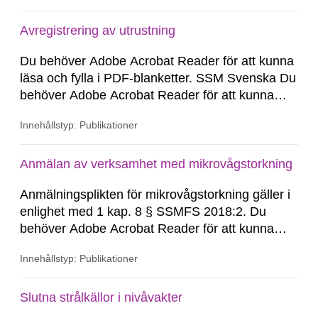
Avregistrering av utrustning
Du behöver Adobe Acrobat Reader för att kunna
läsa och fylla i PDF-blanketter. SSM Svenska Du
behöver Adobe Acrobat Reader för att kunna
läsa och fylla i PDF-blanketter.
Innehållstyp: Publikationer
Anmälan av verksamhet med mikrovågstorkning
Anmälningsplikten för mikrovågstorkning gäller i
enlighet med 1 kap. 8 § SSMFS 2018:2. Du
behöver Adobe Acrobat Reader för att kunna
läsa och fylla i PDF-blanketter. SSM Svenska
Innehållstyp: Publikationer
Anmälningsplikten för mikrovågstorkning gäller i
enlighet med 1 kap. 8 § SSMFS 2018:2. Du
behöver Adobe Acrobat Reader för att kunna
Slutna strålkällor i nivåvakter
läsa...