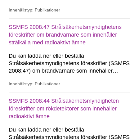
övergångsbestämmelsen till 7 § i SSMFS
Innehållstyp: Publikationer
2018:4.
SSMFS 2008:47 Strålsäkerhetsmyndighetens
föreskrifter om brandvarnare som innehåller
strålkälla med radioaktivt ämne
Du kan ladda ner eller beställa
Strålsäkerhetsmyndighetens föreskrifter (SSMFS
2008:47) om brandvarnare som innehåller
strålkälla med radioaktivt ämne, se nedan. Vid
Innehållstyp: Publikationer
beställning av den här föreskriften får du den
konsoliderade versionen skickad till dig.
Konsoliderad version är en version av
SSMFS 2008:44 Strålsäkerhetsmyndigheten
föreskrifterna där alla ändringar...
föreskrifter om rökdetektorer som innehåller
radioaktivt ämne
Du kan ladda ner eller beställa
Strålsäkerhetsmyndighetens föreskrifter (SSMFS