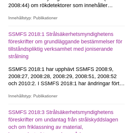
2008:44) om rökdetektorer som innehåller
radioaktivt ämne, se nedan. Vid beställning av
Innehållstyp: Publikationer
den här föreskriften får du den konsoliderade
versionen skickad till dig. Konsoliderad version
är en version av föreskrifterna där alla ändringar
SSMFS 2018:1 Strålsäkerhetsmyndighetens
har förts...
föreskrifter om grundläggande bestämmelser för
tillståndspliktig verksamhet med joniserande
strålning
SSMFS 2018:1 har upphävt SSMFS 2008:9,
2008:27, 2008:28, 2008:29, 2008:51, 2008:52
och 2010:2. I SSMFS 2018:1 har ändringar förts
in genom SSMFS 2019:7, SSMFS 2021:3,
Innehållstyp: Publikationer
SSMFS 2022:14, SSMFS 2024:2 och SSMFS
2025:6.
SSMFS 2018:3 Strålsäkerhetsmyndighetens
föreskrifter om undantag från strålskyddslagen
och om friklassning av material,