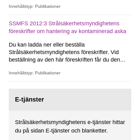
Innehållstyp: Publikationer
SSMFS 2012:3 Strålsäkerhetsmyndighetens
föreskrifter om hantering av kontaminerad aska
Du kan ladda ner eller beställa
Strålsäkerhetsmyndighetens föreskrifter. Vid
beställning av den här föreskriften får du den
konsoliderade versionen skickad till dig.
Innehållstyp: Publikationer
Konsoliderad version är en version av
föreskrifterna där alla ändringar har förts in. En
konsoliderad version visar föreskrifterna i deras
Gå
senast gällande...
till
E-tjänster
sida:
Strålsäkerhetsmyndighetens e-tjänster hittar
du på sidan E-tjänster och blanketter.