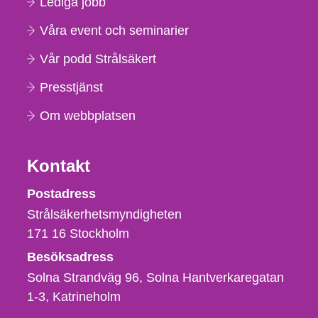
Lediga jobb
Våra event och seminarier
Vår podd Strålsäkert
Presstjänst
Om webbplatsen
Kontakt
Strålsäkerhetsmyndigheten
Postadress
Strålsäkerhetsmyndigheten
171 16
Stockholm
Besöksadress
Solna Strandväg 96, Solna Hantverkaregatan
1-3
Katrineholm