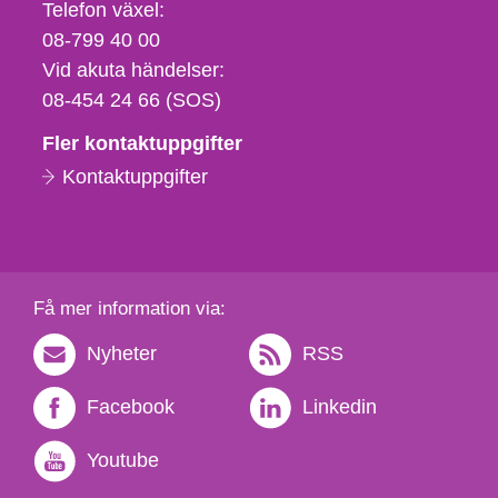
Telefon,
Telefon växel:
fax
08-799 40 00
och
Vid akuta händelser:
e-
08-454 24 66 (SOS)
postadress
Fler kontaktuppgifter
Kontaktuppgifter
Få mer information via:
Nyheter
RSS
Facebook
Linkedin
Youtube