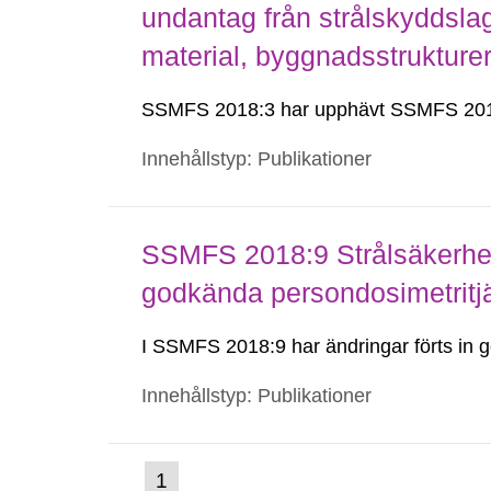
undantag från strålskyddsla
material, byggnadsstruktur
SSMFS 2018:3 har upphävt SSMFS 201
Innehållstyp: Publikationer
SSMFS 2018:9 Strålsäkerhet
godkända persondosimetritj
I SSMFS 2018:9 har ändringar förts i
Innehållstyp: Publikationer
(nuvarande
1
Gå