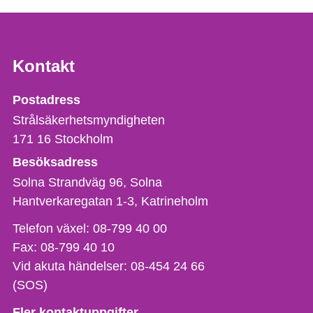
Kontakt
Strålsäkerhetsmyndigheten
Postadress
Strålsäkerhetsmyndigheten
171 16
Stockholm
Besöksadress
Solna Strandväg 96, Solna
Hantverkaregatan 1-3
Katrineholm
Telefon,
Telefon växel:
08-799 40 00
fax
Fax:
08-799 40 10
och
Vid akuta händelser:
08-454 24 66
e-
(SOS)
postadress
Fler kontaktuppgifter