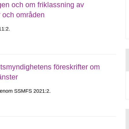
gen och om friklassning av
er och områden
1:2.
smyndighetens föreskrifter om
änster
n genom SSMFS 2021:2.