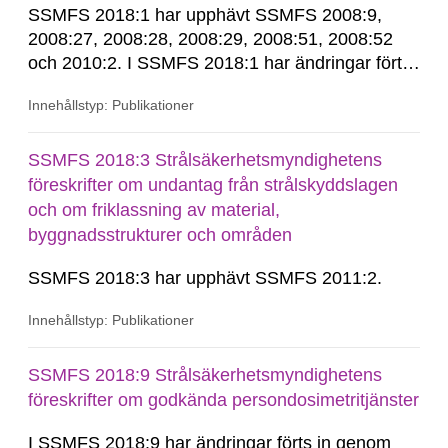
SSMFS 2018:1 har upphävt SSMFS 2008:9,
2008:27, 2008:28, 2008:29, 2008:51, 2008:52
och 2010:2. I SSMFS 2018:1 har ändringar förts
in genom SSMFS 2019:7, SSMFS 2021:3,
Innehållstyp: Publikationer
SSMFS 2022:14, SSMFS 2024:2 och SSMFS
2025:6.
SSMFS 2018:3 Strålsäkerhetsmyndighetens
föreskrifter om undantag från strålskyddslagen
och om friklassning av material,
byggnadsstrukturer och områden
SSMFS 2018:3 har upphävt SSMFS 2011:2.
Innehållstyp: Publikationer
SSMFS 2018:9 Strålsäkerhetsmyndighetens
föreskrifter om godkända persondosimetritjänster
I SSMFS 2018:9 har ändringar förts in genom