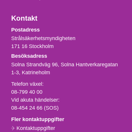
Kontakt
Strålsäkerhetsmyndigheten
Postadress
Strålsäkerhetsmyndigheten
171 16
Stockholm
Besöksadress
Solna Strandväg 96, Solna Hantverkaregatan
1-3
Katrineholm
Telefon,
Telefon växel:
fax
08-799 40 00
och
Vid akuta händelser:
e-
08-454 24 66 (SOS)
postadress
Fler kontaktuppgifter
Kontaktuppgifter