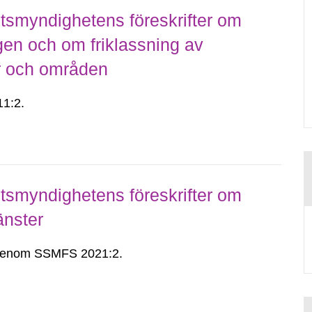
smyndighetens föreskrifter om
gen och om friklassning av
er och områden
1:2.
smyndighetens föreskrifter om
änster
n genom SSMFS 2021:2.