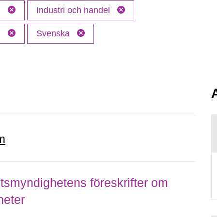
l
Industri och handel
M
Svenska
m
smyndighetens föreskrifter om
heter