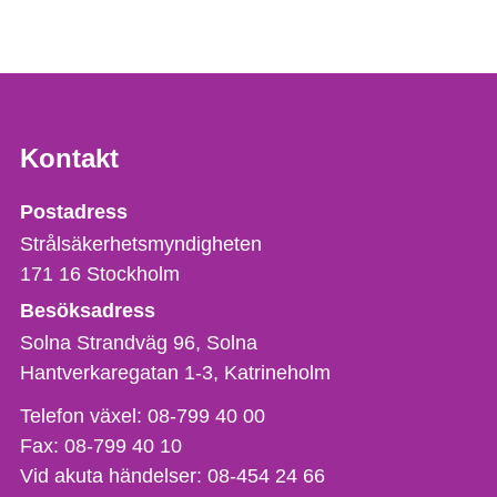
Kontakt
Strålsäkerhetsmyndigheten
Postadress
Strålsäkerhetsmyndigheten
171 16
Stockholm
Besöksadress
Solna Strandväg 96, Solna
Hantverkaregatan 1-3
Katrineholm
Telefon,
Telefon växel:
08-799 40 00
fax
Fax:
08-799 40 10
och
Vid akuta händelser:
08-454 24 66