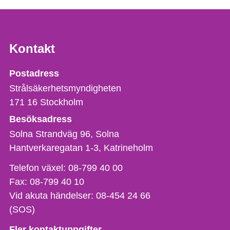
Kontakt
Strålsäkerhetsmyndigheten
Postadress
Strålsäkerhetsmyndigheten
171 16
Stockholm
Besöksadress
Solna Strandväg 96, Solna
Hantverkaregatan 1-3
Katrineholm
Telefon,
Telefon växel:
08-799 40 00
fax
Fax:
08-799 40 10
och
Vid akuta händelser:
08-454 24 66
e-
(SOS)
postadress
Fler kontaktuppgifter