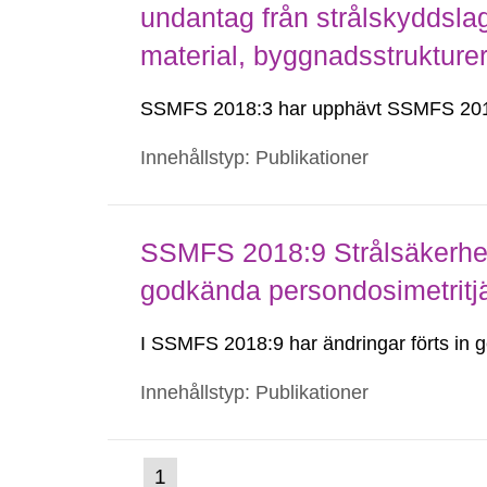
undantag från strålskyddsla
material, byggnadsstruktur
SSMFS 2018:3 har upphävt SSMFS 201
Innehållstyp: Publikationer
SSMFS 2018:9 Strålsäkerhet
godkända persondosimetritj
I SSMFS 2018:9 har ändringar förts i
Innehållstyp: Publikationer
(nuvarande
1
Gå