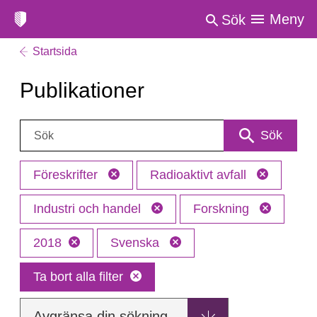
Meny
Sök
Startsida
Publikationer
Sök:
Sök
Föreskrifter
Radioaktivt avfall
Industri och handel
Forskning
2018
Svenska
Ta bort alla filter
Avgränsa din sökning