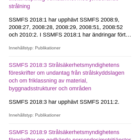
strålning
SSMFS 2018:1 har upphävt SSMFS 2008:9,
2008:27, 2008:28, 2008:29, 2008:51, 2008:52
och 2010:2. I SSMFS 2018:1 har ändringar förts
in genom SSMFS 2019:7, SSMFS 2021:3,
Innehållstyp: Publikationer
SSMFS 2022:14, SSMFS 2024:2 och SSMFS
2025:6.
SSMFS 2018:3 Strålsäkerhetsmyndighetens
föreskrifter om undantag från strålskyddslagen
och om friklassning av material,
byggnadsstrukturer och områden
SSMFS 2018:3 har upphävt SSMFS 2011:2.
Innehållstyp: Publikationer
SSMFS 2018:9 Strålsäkerhetsmyndighetens