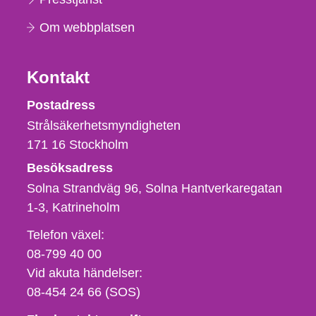
Om webbplatsen
Kontakt
Strålsäkerhetsmyndigheten
Postadress
Strålsäkerhetsmyndigheten
171 16
Stockholm
Besöksadress
Solna Strandväg 96, Solna Hantverkaregatan
1-3
Katrineholm
Telefon,
Telefon växel:
fax
08-799 40 00
och
Vid akuta händelser:
e-
08-454 24 66 (SOS)
postadress