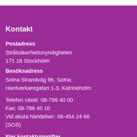
Kontakt
Strålsäkerhetsmyndigheten
Postadress
Strålsäkerhetsmyndigheten
171 16
Stockholm
Besöksadress
Solna Strandväg 96, Solna
Hantverkaregatan 1-3
Katrineholm
Telefon,
Telefon växel:
08-799 40 00
fax
Fax:
08-799 40 10
och
Vid akuta händelser:
08-454 24 66
e-
(SOS)
postadress
Fler kontaktuppgifter