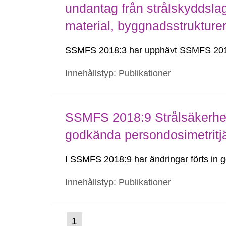
undantag från strålskyddsla
material, byggnadsstruktur
SSMFS 2018:3 har upphävt SSMFS 201
Innehållstyp: Publikationer
SSMFS 2018:9 Strålsäkerhet
godkända persondosimetritj
I SSMFS 2018:9 har ändringar förts i
Innehållstyp: Publikationer
(nuvarande
1
Gå