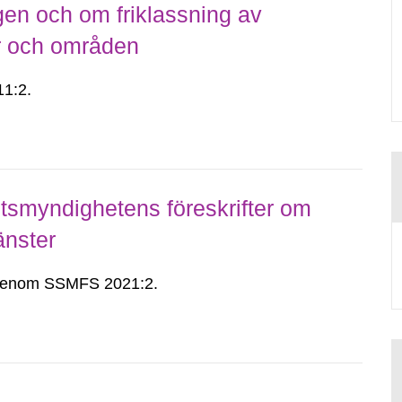
gen och om friklassning av
er och områden
1:2.
smyndighetens föreskrifter om
änster
n genom SSMFS 2021:2.