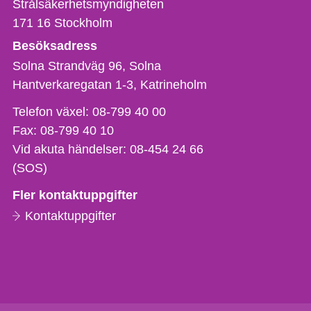
Strålsäkerhetsmyndigheten
171 16
Stockholm
Besöksadress
Solna Strandväg 96, Solna
Hantverkaregatan 1-3
Katrineholm
Telefon,
Telefon växel:
08-799 40 00
fax
Fax:
08-799 40 10
och
Vid akuta händelser:
08-454 24 66
e-
(SOS)
postadress
Fler kontaktuppgifter
Kontaktuppgifter