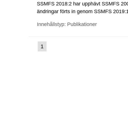
SSMFS 2018:2 har upphävt SSMFS 2008
ändringar förts in genom SSMFS 2019
Innehållstyp: Publikationer
(nuvarande
1
Gå
till
sida)
sida: