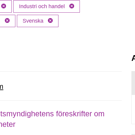
Industri och handel
M
Svenska
m
smyndighetens föreskrifter om
heter