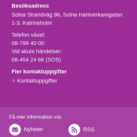
Besöksadress
Solna Strandväg 96, Solna Hantverkaregatan
1-3
Katrineholm
Telefon,
Telefon växel:
fax
08-799 40 00
och
Vid akuta händelser:
e-
08-454 24 66 (SOS)
postadress
Fler kontaktuppgifter
Kontaktuppgifter
Få mer information via:
Nyheter
RSS