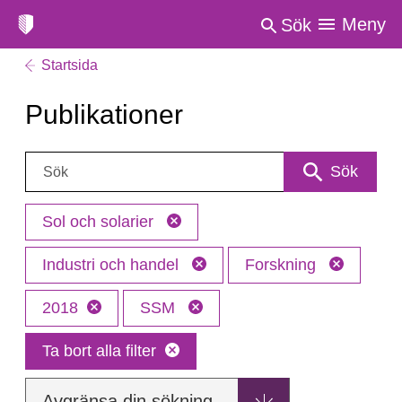
Meny
Sök
Startsida
Publikationer
Sök:
Sök
Sol och solarier
Industri och handel
Forskning
2018
SSM
Ta bort alla filter
Avgränsa din sökning