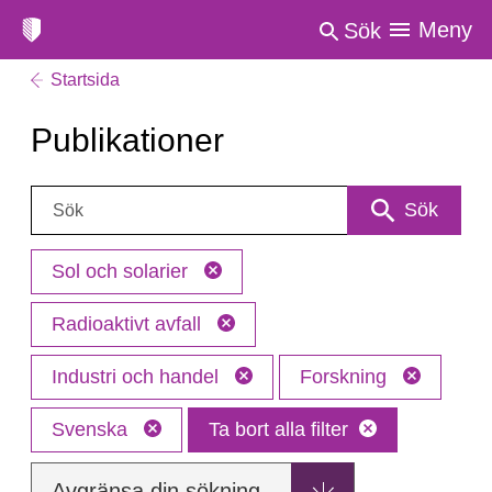
Meny
Sök
Startsida
Publikationer
Sök:
Sök
Sol och solarier
Radioaktivt avfall
Industri och handel
Forskning
Svenska
Ta bort alla filter
Avgränsa din sökning