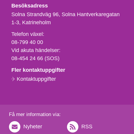
Besöksadress
Solna Strandväg 96, Solna Hantverkaregatan
1-3
Katrineholm
Telefon,
Telefon växel:
fax
08-799 40 00
och
Vid akuta händelser:
e-
08-454 24 66 (SOS)
postadress
Fler kontaktuppgifter
Kontaktuppgifter
Få mer information via:
Nyheter
RSS