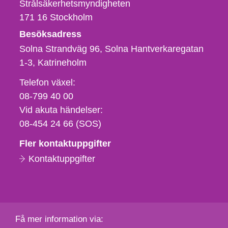
Strålsäkerhetsmyndigheten
171 16
Stockholm
Besöksadress
Solna Strandväg 96, Solna Hantverkaregatan
1-3
Katrineholm
Telefon,
Telefon växel:
fax
08-799 40 00
och
Vid akuta händelser:
e-
08-454 24 66 (SOS)
postadress
Fler kontaktuppgifter
Kontaktuppgifter
Få mer information via: