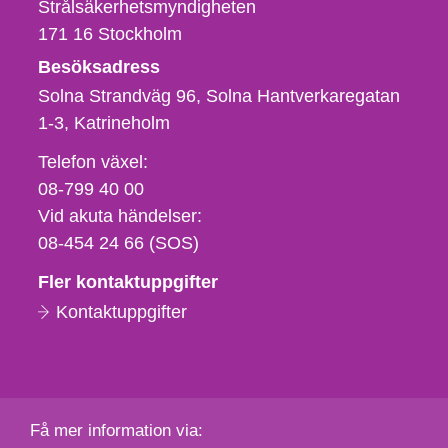
Strålsäkerhetsmyndigheten
171 16
Stockholm
Besöksadress
Solna Strandväg 96, Solna Hantverkaregatan
1-3
Katrineholm
Telefon,
Telefon växel:
fax
08-799 40 00
och
Vid akuta händelser:
e-
08-454 24 66 (SOS)
postadress
Fler kontaktuppgifter
Kontaktuppgifter
Få mer information via: