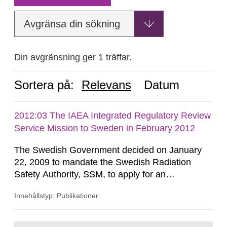
Avgränsa din sökning
Din avgränsning ger 1 träffar.
Sortera på:
Relevans
Datum
2012:03 The IAEA Integrated Regulatory Review
Service Mission to Sweden in February 2012
The Swedish Government decided on January
22, 2009 to mandate the Swedish Radiation
Safety Authority, SSM, to apply for an
international review of the Author-ity and its
Innehållstyp: Publikationer
areas of supervision, an ‘IRRS’ (Integrated
Regulatory Review Service) carried out by the
International Atomic Energy Agency (IAEA). On