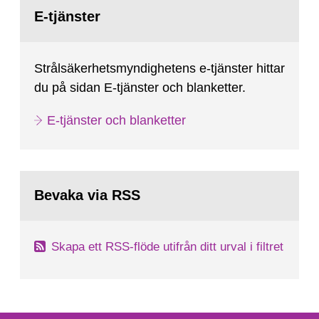
Gå
February 25, 2009, SSM made a formal request
till
E-tjänster
sida:
to the IAEA for an IRRS in Sweden. The time...
Strålsäkerhetsmyndighetens e-tjänster hittar
du på sidan E-tjänster och blanketter.
E-tjänster och blanketter
Bevaka via RSS
Skapa ett RSS-flöde utifrån ditt urval i filtret