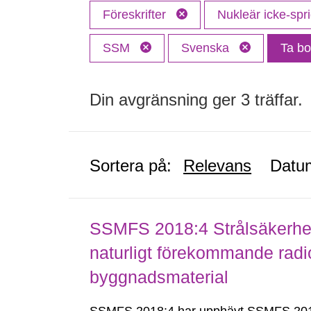
Föreskrifter
Nukleär icke-spr
SSM
Svenska
Ta bor
Din avgränsning ger 3 träffar.
Sortera på:
Relevans
Datu
SSMFS 2018:4 Strålsäkerhet
naturligt förekommande radio
byggnadsmaterial