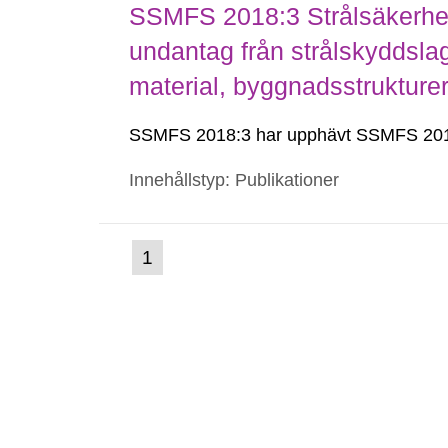
SSMFS 2018:3 Strålsäkerhet
undantag från strålskyddsla
material, byggnadsstruktur
SSMFS 2018:3 har upphävt SSMFS 201
Innehållstyp: Publikationer
(nuvarande
1
Gå
till
sida)
sida: