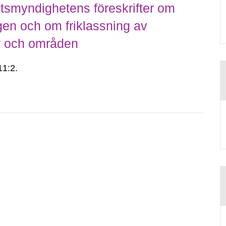
smyndighetens föreskrifter om
gen och om friklassning av
er och områden
1:2.