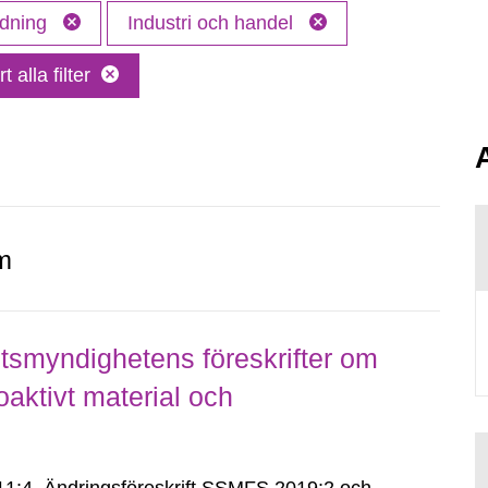
idning
Industri och handel
t alla filter
m
smyndighetens föreskrifter om
aktivt material och