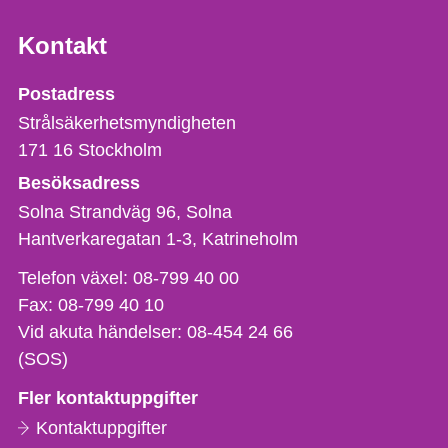
Kontakt
Strålsäkerhetsmyndigheten
Postadress
Strålsäkerhetsmyndigheten
171 16
Stockholm
Besöksadress
Solna Strandväg 96, Solna
Hantverkaregatan 1-3
Katrineholm
Telefon,
Telefon växel:
08-799 40 00
fax
Fax:
08-799 40 10
och
Vid akuta händelser:
08-454 24 66
e-
(SOS)
postadress
Fler kontaktuppgifter
Kontaktuppgifter